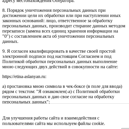
адресу местонахождения Оператора.
8. Порядок уничтожения персональных данных при
достижении цели их обработки или при наступлении иных
законных оснований: лицо, ответственное за обработку
персональных данных, производит стирание данных методом
перезаписи (замена всех единиц хранения информации на
"0") с составлением акта об уничтожении персональных
данных.
9. Я согласен квалифицировать в качестве своей простой
электронной подписи под настоящим Согласием и под
Политикой обработки персональных данных выполнение
мною следующих двух действий в совокупности на сайте:
https://etina-aslanyan.ru:
а) простановка мною символа в чек-боксе (в поле для ввода)
рядом с текстом: "Я ознакомлен(-а) с Политикой обработки
персональных данных и даю свое согласие на обработку
персональных данных";
б) нажатие мною на элемент интерфейса с текстом "Оставить
заявку".
Для улучшения работы сайта и взаимодействия с
пользователями сайта мы используем файлы cookie.